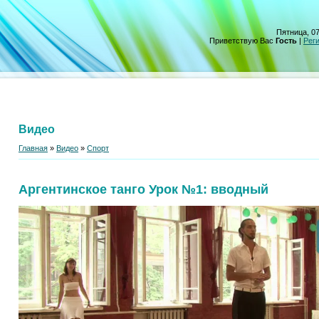
Пятница, 07
Приветствую Вас
Гость
|
Рег
Видео
Главная
»
Видео
»
Спорт
Аргентинское танго Урок №1: вводный