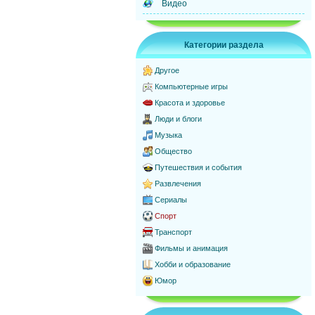
Видео
Категории раздела
Другое
Компьютерные игры
Красота и здоровье
Люди и блоги
Музыка
Общество
Путешествия и события
Развлечения
Сериалы
Спорт
Транспорт
Фильмы и анимация
Хобби и образование
Юмор