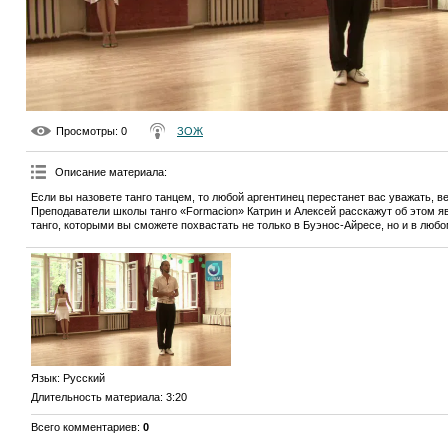
Просмотры
: 0
ЗОЖ
Описание материала
:
Если вы назовете танго танцем, то любой аргентинец перестанет вас уважать, вед
Преподаватели школы танго «Formacion» Катрин и Алексей расскажут об этом 
танго, которыми вы сможете похвастать не только в Буэнос-Айресе, но и в любо
Язык
: Русский
Длительность материала
: 3:20
Всего комментариев
:
0