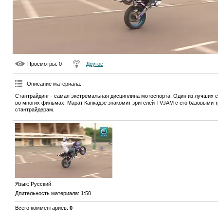
Просмотры
: 0
Другое
Описание материала
:
Стантрайдинг - самая экстремальная дисциплина мотоспорта. Один из лучших 
во многих фильмах, Марат Канкадзе знакомит зрителей TVJAM с его базовыми
стантрайдерам.
Язык
: Русский
Длительность материала
: 1:50
Всего комментариев
:
0