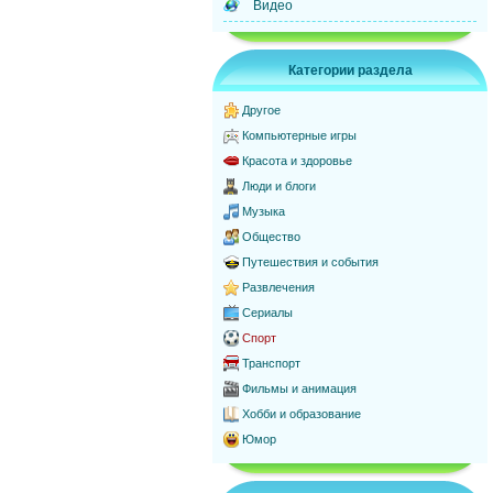
Видео
Категории раздела
Другое
Компьютерные игры
Красота и здоровье
Люди и блоги
Музыка
Общество
Путешествия и события
Развлечения
Сериалы
Спорт
Транспорт
Фильмы и анимация
Хобби и образование
Юмор