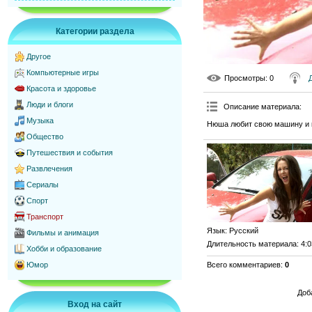
Категории раздела
Другое
Компьютерные игры
Просмотры
: 0
Красота и здоровье
Люди и блоги
Описание материала
:
Музыка
Нюша любит свою машину и к
Общество
Путешествия и события
Развлечения
Сериалы
Спорт
Транспорт
Язык
: Русский
Фильмы и анимация
Длительность материала
: 4:
Хобби и образование
Всего комментариев
:
0
Юмор
Доб
Вход на сайт