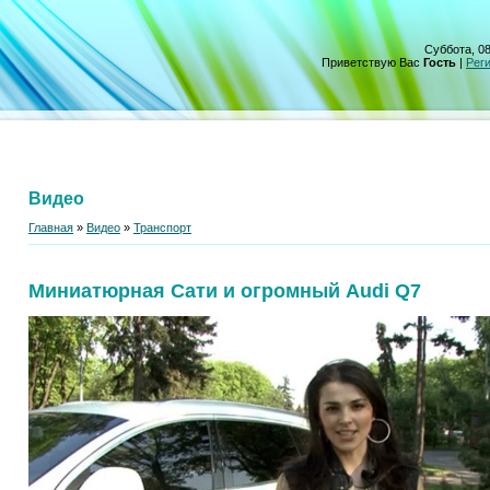
Суббота, 08
Приветствую Вас
Гость
|
Рег
Видео
Главная
»
Видео
»
Транспорт
Миниатюрная Сати и огромный Audi Q7