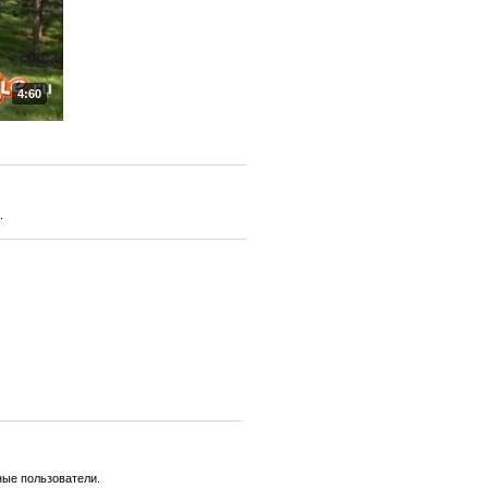
4:60
.
ные пользователи.