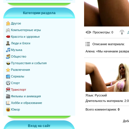
Категории раздела
Другое
Компьютерные игры
Просмотры
: 0
Красота и здоровье
Люди и блоги
Описание материала
:
Музыка
Алена: «Мы начинаем развра
Общество
Путешествия и события
Развлечения
Сериалы
Спорт
Транспорт
Язык
: Русский
Фильмы и анимация
Длительность материала
: 2:
Хобби и образование
Всего комментариев
:
0
Юмор
Доб
Вход на сайт