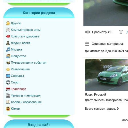
Категории раздела
Другое
Компьютерные игры
Просмотры
: 0
Красота и здоровье
Люди и блоги
Описание материала
:
Музыка
Динамика: от 0 до 100 км/ч за
Общество
Путешествия и события
Развлечения
Сериалы
Спорт
Транспорт
Язык
: Русский
Фильмы и анимация
Длительность материала
: 2:
Хобби и образование
Всего комментариев
:
0
Юмор
Доб
Вход на сайт