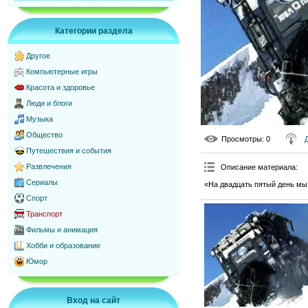
Категории раздела
Другое
Компьютерные игры
Красота и здоровье
Люди и блоги
Музыка
Общество
Просмотры
: 0
Путешествия и события
Развлечения
Описание материала
:
Сериалы
«На двадцать пятый день мы
Спорт
Транспорт
Фильмы и анимация
Хобби и образование
Юмор
Вход на сайт