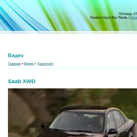
Пятница, 07
Приветствую Вас
Гость
|
Рег
Видео
Главная
»
Видео
»
Транспорт
Saab XWD