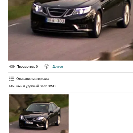
Просмотры
: 0
Другое
Описание материала
:
Мощный и удобный Saab XWD.