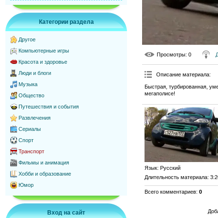
Категории раздела
Другое
Компьютерные игры
Просмотры
: 0
Красота и здоровье
Люди и блоги
Описание материала
:
Музыка
Быстрая, турбированная, ум
мегаполисе!
Общество
Путешествия и события
Развлечения
Сериалы
Спорт
Транспорт
Фильмы и анимация
Язык
: Русский
Хобби и образование
Длительность материала
: 3:
Юмор
Всего комментариев
:
0
Доб
Вход на сайт