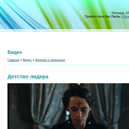
Пятница, 07
Приветствую Вас
Гость
|
Рег
Видео
Главная
»
Видео
»
Фильмы и анимация
Детство лидера