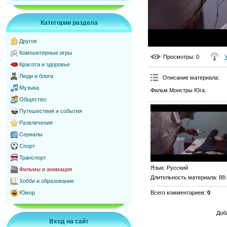
Категории раздела
Другое
Компьютерные игры
Просмотры
: 0
Красота и здоровье
Люди и блоги
Описание материала
:
Музыка
Фильм Монстры Юга.
Общество
Путешествия и события
Развлечения
Сериалы
Спорт
Транспорт
Язык
: Русский
Фильмы и анимация
Длительность материала
: 88
Хобби и образование
Всего комментариев
:
0
Юмор
Доб
Вход на сайт