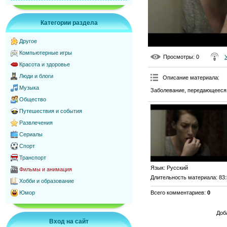
Категории раздела
Другое
Компьютерные игры
Просмотры
: 0
Красота и здоровье
Люди и блоги
Описание материала
:
Музыка
Заболевание, передающееся 
Общество
Путешествия и события
Развлечения
Сериалы
Спорт
Транспорт
Язык
: Русский
Фильмы и анимация
Длительность материала
: 83
Хобби и образование
Всего комментариев
:
0
Юмор
Доб
Вход на сайт