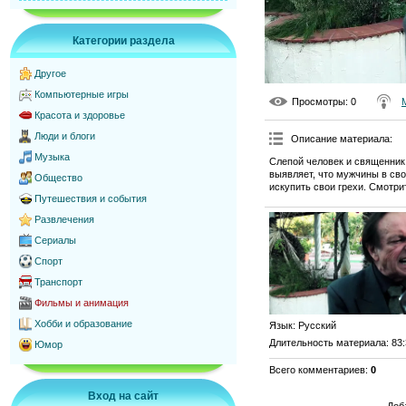
Категории раздела
Другое
Компьютерные игры
Просмотры
: 0
Красота и здоровье
Люди и блоги
Описание материала
:
Музыка
Слепой человек и священник 
выявляет, что мужчины в сво
Общество
искупить свои грехи. Смотри
Путешествия и события
Развлечения
Сериалы
Спорт
Транспорт
Фильмы и анимация
Хобби и образование
Язык
: Русский
Длительность материала
: 83
Юмор
Всего комментариев
:
0
Вход на сайт
Доб