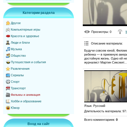
Категории раздела
Другое
Компьютерные игры
Просмотры
: 0
Красота и здоровье
Люди и блоги
Описание материала
:
Музыка
Будучи совсем юной, Филоме
ребенка — в приемную амери
Общество
достойную жизнь. Одно ей н
Путешествия и события
журналист Мартин Сиксмит...
Развлечения
Сериалы
Спорт
Транспорт
Фильмы и анимация
Хобби и образование
Язык
: Русский
Юмор
Длительность материала
: 97
Всего комментариев
:
0
Вход на сайт