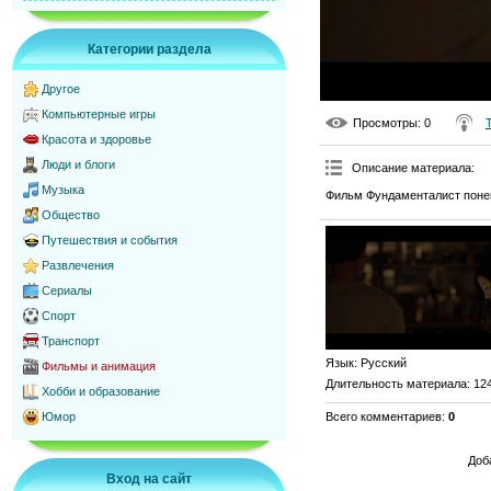
Категории раздела
Другое
Компьютерные игры
Просмотры
: 0
Красота и здоровье
Люди и блоги
Описание материала
:
Музыка
Фильм Фундаменталист поне
Общество
Путешествия и события
Развлечения
Сериалы
Спорт
Транспорт
Язык
: Русский
Фильмы и анимация
Длительность материала
: 12
Хобби и образование
Всего комментариев
:
0
Юмор
Доб
Вход на сайт