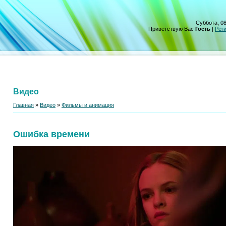
Суббота, 08
Приветствую Вас
Гость
|
Рег
Видео
Главная
»
Видео
»
Фильмы и анимация
Ошибка времени