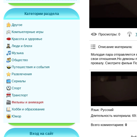
Категории раздела
Другое
Компьютерные игры
Просмотры
: 0
Красота и здоровье
Люди и блоги
Описание материала
:
Музыка
Молодая пара отправляется 
свои отношения.Но демоны п
Общество
провалу. Смотрите фильм Пот
Путешествия и события
Развлечения
Сериалы
Спорт
Транспорт
Фильмы и анимация
Хобби и образование
Язык
: Русский
Длительность материала
: 69
Юмор
Всего комментариев
:
0
Вход на сайт
Доб