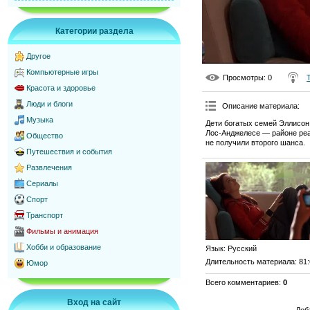
Категории раздела
Другое
Компьютерные игры
Просмотры
: 0
Красота и здоровье
Люди и блоги
Описание материала
:
Музыка
Дети богатых семей Эллисон
Лос-Анджелесе — районе реа
Общество
не получили второго шанса.
Путешествия и события
Развлечения
Сериалы
Спорт
Транспорт
Фильмы и анимация
Хобби и образование
Язык
: Русский
Длительность материала
: 81
Юмор
Всего комментариев
:
0
Вход на сайт
Доб