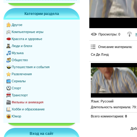
Категории раздела
Другое
Компьютерные игры
Просмотры
: 0
Красота и здоровье
Люди и блоги
Описание материала
:
Музыка
Си Ди Лэнд
Общество
Путешествия и события
Развлечения
Сериалы
Спорт
Транспорт
Язык
: Русский
Фильмы и анимация
Длительность материала
: 79
Хобби и образование
Всего комментариев
:
0
Юмор
Доб
Вход на сайт