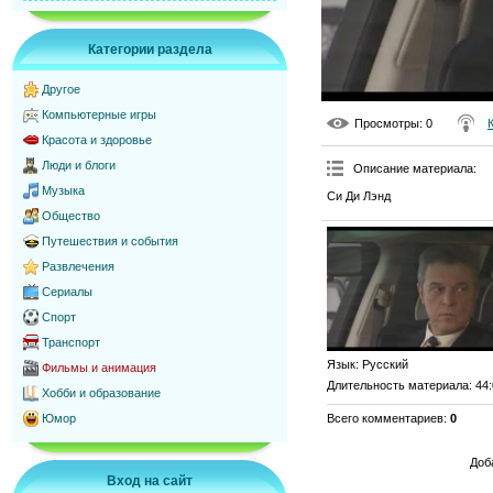
Категории раздела
Другое
Компьютерные игры
Просмотры
: 0
Красота и здоровье
Люди и блоги
Описание материала
:
Музыка
Си Ди Лэнд
Общество
Путешествия и события
Развлечения
Сериалы
Спорт
Транспорт
Язык
: Русский
Фильмы и анимация
Длительность материала
: 44
Хобби и образование
Всего комментариев
:
0
Юмор
Доб
Вход на сайт