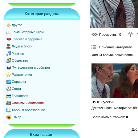
Категории раздела
Другое
Компьютерные игры
Просмотры
: 0
Красота и здоровье
Люди и блоги
Описание материала
:
Музыка
Фильм Космические воины.
Общество
Путешествия и события
Развлечения
Сериалы
Спорт
Транспорт
Язык
: Русский
Фильмы и анимация
Длительность материала
: 89
Хобби и образование
Всего комментариев
:
0
Юмор
Доб
Вход на сайт