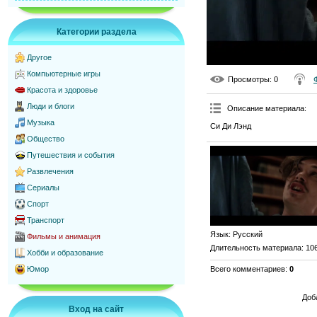
Категории раздела
Другое
Компьютерные игры
Просмотры
: 0
Красота и здоровье
Люди и блоги
Описание материала
:
Музыка
Си Ди Лэнд
Общество
Путешествия и события
Развлечения
Сериалы
Спорт
Транспорт
Язык
: Русский
Фильмы и анимация
Длительность материала
: 10
Хобби и образование
Всего комментариев
:
0
Юмор
Доб
Вход на сайт