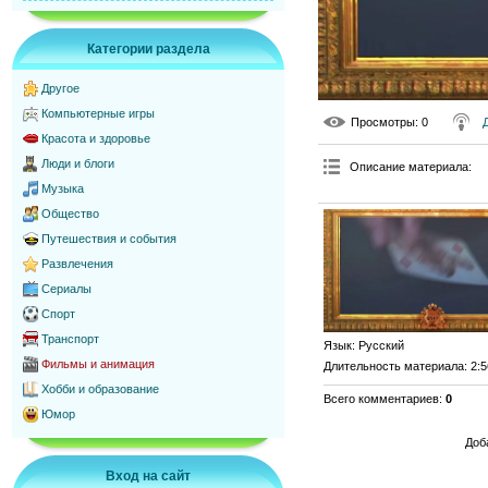
Категории раздела
Другое
Компьютерные игры
Просмотры
: 0
Красота и здоровье
Люди и блоги
Описание материала
:
Музыка
Общество
Путешествия и события
Развлечения
Сериалы
Спорт
Транспорт
Язык
: Русский
Фильмы и анимация
Длительность материала
: 2:
Хобби и образование
Всего комментариев
:
0
Юмор
Доб
Вход на сайт