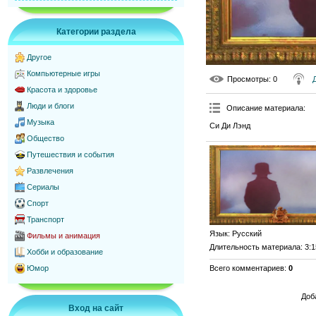
Категории раздела
Другое
Компьютерные игры
Просмотры
: 0
Красота и здоровье
Люди и блоги
Описание материала
:
Музыка
Си Ди Лэнд
Общество
Путешествия и события
Развлечения
Сериалы
Спорт
Транспорт
Язык
: Русский
Фильмы и анимация
Длительность материала
: 3:
Хобби и образование
Всего комментариев
:
0
Юмор
Доб
Вход на сайт