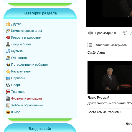
Категории раздела
Другое
Компьютерные игры
Просмотры
: 0
Красота и здоровье
Люди и блоги
Описание материала
:
Музыка
Си Ди Лэнд
Общество
Путешествия и события
Развлечения
Сериалы
Спорт
Транспорт
Язык
: Русский
Фильмы и анимация
Длительность материала
: 9:
Хобби и образование
Всего комментариев
:
0
Юмор
Доб
Вход на сайт