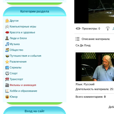
Категории раздела
Другое
Компьютерные игры
Просмотры
: 0
Красота и здоровье
Люди и блоги
Описание материала
:
Музыка
Си Ди Лэнд
Общество
Путешествия и события
Развлечения
Сериалы
Спорт
Транспорт
Язык
: Русский
Фильмы и анимация
Длительность материала
: 25
Хобби и образование
Всего комментариев
:
0
Юмор
Доб
Вход на сайт