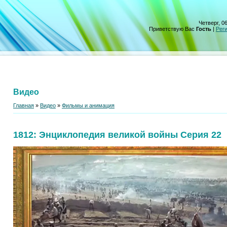
Четверг, 06
Приветствую Вас
Гость
|
Рег
Видео
Главная
»
Видео
»
Фильмы и анимация
1812: Энциклопедия великой войны Серия 22