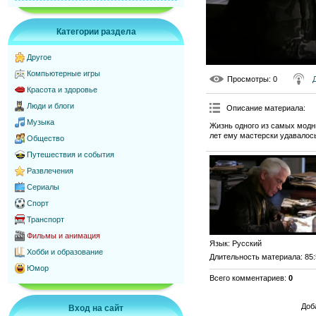
Категории раздела
Другое
Компьютерные игры
Просмотры
: 0
Красота и здоровье
Люди и блоги
Описание материала
:
Музыка
Жизнь одного из самых модн
лет ему мастерски удавалос
Общество
Путешествия и события
Развлечения
Сериалы
Спорт
Транспорт
Фильмы и анимация
Язык
: Русский
Хобби и образование
Длительность материала
: 85
Юмор
Всего комментариев
:
0
Доб
Вход на сайт