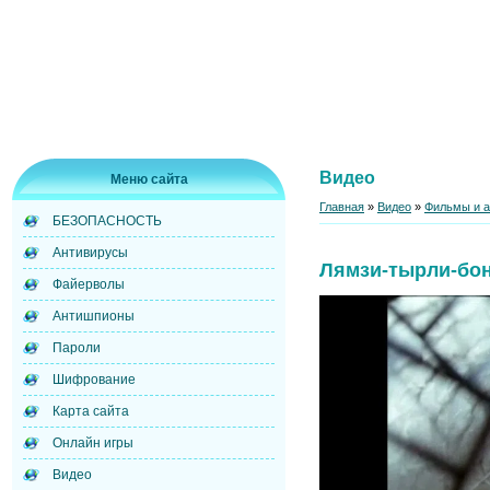
Видео
Меню сайта
Главная
»
Видео
»
Фильмы и 
БЕЗОПАСНОСТЬ
Антивирусы
Лямзи-тырли-бо
Файерволы
Антишпионы
Пароли
Шифрование
Карта сайта
Онлайн игры
Видео