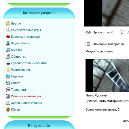
Категории раздела
Другое
Компьютерные игры
Просмотры
: 0
Красота и здоровье
Люди и блоги
Описание материала
:
Музыка
Медиа Технологии
Общество
Путешествия и события
Развлечения
Сериалы
Спорт
Транспорт
Язык
: Русский
Фильмы и анимация
Длительность материала
: 9:
Хобби и образование
Всего комментариев
:
0
Юмор
Доб
Вход на сайт