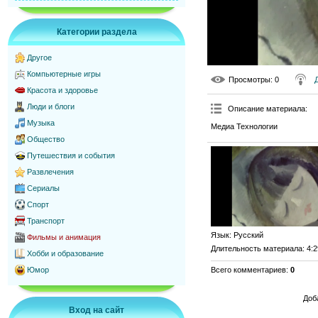
Категории раздела
Другое
Компьютерные игры
Просмотры
: 0
Красота и здоровье
Люди и блоги
Описание материала
:
Музыка
Медиа Технологии
Общество
Путешествия и события
Развлечения
Сериалы
Спорт
Транспорт
Язык
: Русский
Фильмы и анимация
Длительность материала
: 4:
Хобби и образование
Всего комментариев
:
0
Юмор
Доб
Вход на сайт