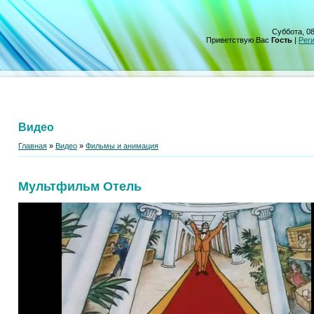
Суббота, 08
Приветствую Вас
Гость
|
Рег
Видео
Главная
»
Видео
»
Фильмы и анимация
Мультфильм Отель