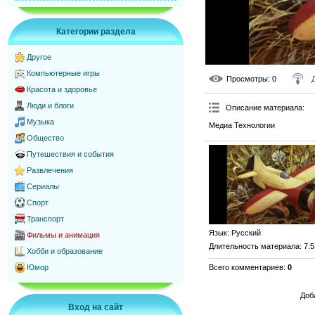
Категории раздела
Другое
Компьютерные игры
Просмотры
: 0
Красота и здоровье
Люди и блоги
Описание материала
:
Музыка
Медиа Технологии
Общество
Путешествия и события
Развлечения
Сериалы
Спорт
Транспорт
Язык
: Русский
Фильмы и анимация
Длительность материала
: 7:
Хобби и образование
Всего комментариев
:
0
Юмор
Доб
Вход на сайт