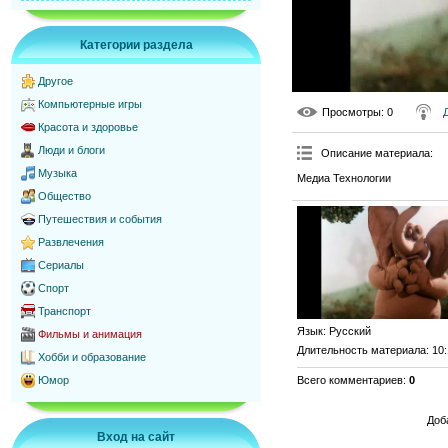
Категории раздела
Другое
Компьютерные игры
Просмотры
: 0
Красота и здоровье
Люди и блоги
Описание материала
:
Музыка
Медиа Технологии
Общество
Путешествия и события
Развлечения
Сериалы
Спорт
Транспорт
Язык
: Русский
Фильмы и анимация
Длительность материала
: 10
Хобби и образование
Всего комментариев
:
0
Юмор
Доб
Вход на сайт